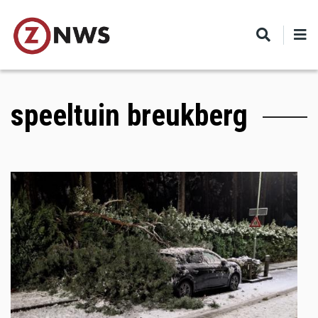
Skip
to
main
content
speeltuin breukberg