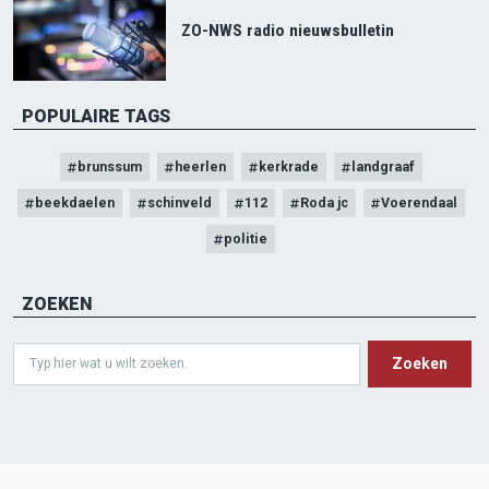
ZO-NWS radio nieuwsbulletin
POPULAIRE TAGS
brunssum
heerlen
kerkrade
landgraaf
beekdaelen
schinveld
112
Roda jc
Voerendaal
politie
ZOEKEN
Search