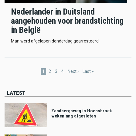
Nederlander in Duitsland
aangehouden voor brandstichting
in België
Man werd afgelopen donderdag gearresteerd.
Pagination
Current
1
Page
2
Page
3
Page
4
Next
Next ›
Last
Last »
page
page
page
LATEST
Zandbergsweg in Hoensbroek
wekenlang afgesloten