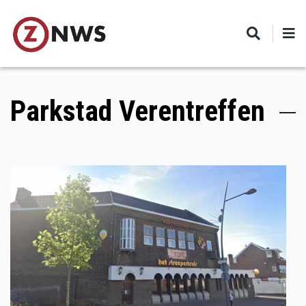
Skip
to
main
content
Parkstad Verentreffen