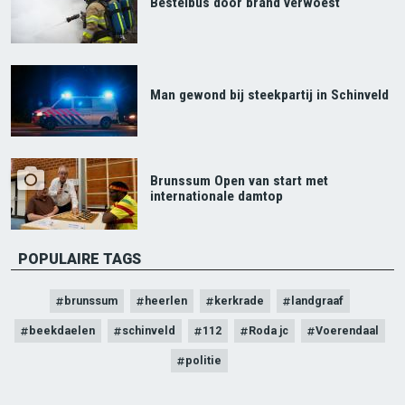
Bestelbus door brand verwoest
Man gewond bij steekpartij in Schinveld
Brunssum Open van start met
internationale damtop
POPULAIRE TAGS
brunssum
heerlen
kerkrade
landgraaf
beekdaelen
schinveld
112
Roda jc
Voerendaal
politie