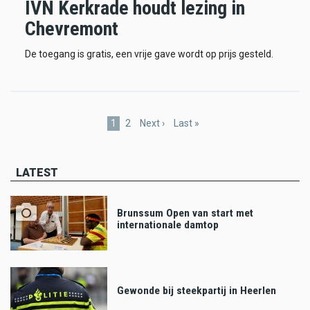
IVN Kerkrade houdt lezing in
Chevremont
De toegang is gratis, een vrije gave wordt op prijs gesteld.
Pagination
Current
1
Page
2
Next
Next ›
Last
Last »
page
page
page
LATEST
Brunssum Open van start met
internationale damtop
Gewonde bij steekpartij in Heerlen