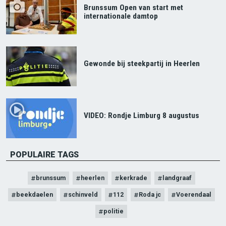
Brunssum Open van start met
internationale damtop
Gewonde bij steekpartij in Heerlen
VIDEO: Rondje Limburg 8 augustus
POPULAIRE TAGS
brunssum
heerlen
kerkrade
landgraaf
beekdaelen
schinveld
112
Roda jc
Voerendaal
politie