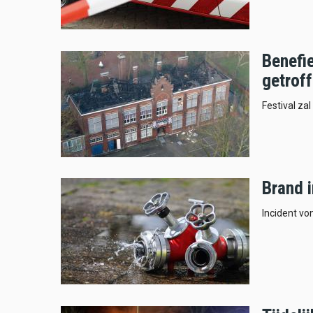
Benefie
getrof
Festival za
Brand 
Incident v