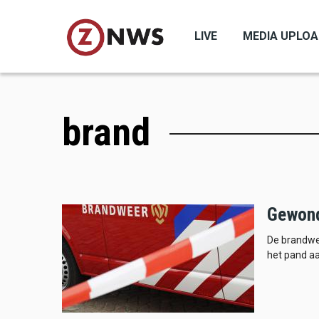
Skip
to
LIVE
MEDIA UPLO
main
content
brand
Gewond
De brandwe
het pand a