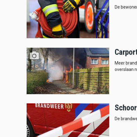
De bewoner 
Carpor
Meer brand
overslaan n
Schoor
De brandwe