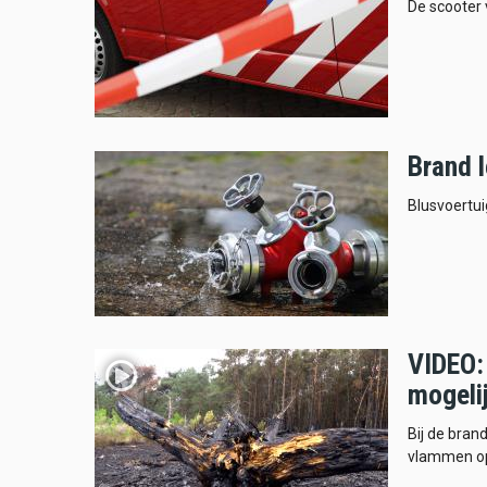
De scooter v
Brand l
Blusvoertu
VIDEO:
mogeli
Bij de bran
vlammen o