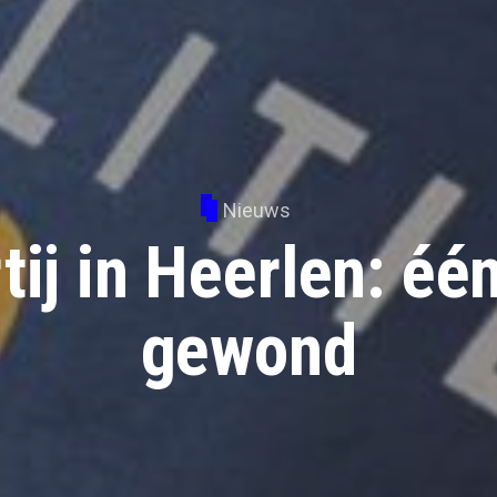
Nieuws
tij in Heerlen: éé
gewond