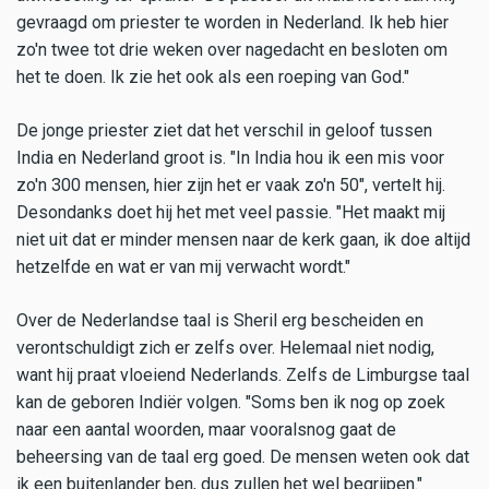
gevraagd om priester te worden in Nederland. Ik heb hier
zo'n twee tot drie weken over nagedacht en besloten om
het te doen. Ik zie het ook als een roeping van God."
De jonge priester ziet dat het verschil in geloof tussen
India en Nederland groot is. "In India hou ik een mis voor
zo'n 300 mensen, hier zijn het er vaak zo'n 50", vertelt hij.
Desondanks doet hij het met veel passie. "Het maakt mij
niet uit dat er minder mensen naar de kerk gaan, ik doe altijd
hetzelfde en wat er van mij verwacht wordt."
Over de Nederlandse taal is Sheril erg bescheiden en
verontschuldigt zich er zelfs over. Helemaal niet nodig,
want hij praat vloeiend Nederlands. Zelfs de Limburgse taal
kan de geboren Indiër volgen. "Soms ben ik nog op zoek
naar een aantal woorden, maar vooralsnog gaat de
beheersing van de taal erg goed. De mensen weten ook dat
ik een buitenlander ben, dus zullen het wel begrijpen."