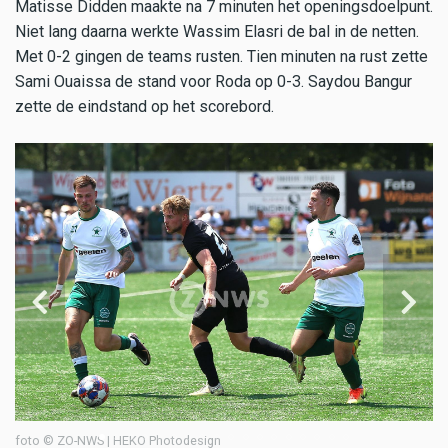
Matisse Didden maakte na 7 minuten het openingsdoelpunt.
Niet lang daarna werkte Wassim Elasri de bal in de netten.
Met 0-2 gingen de teams rusten. Tien minuten na rust zette
Sami Ouaissa de stand voor Roda op 0-3. Saydou Bangur
zette de eindstand op het scorebord.
foto © ZO-NWS | HEKO Photodesign
fo