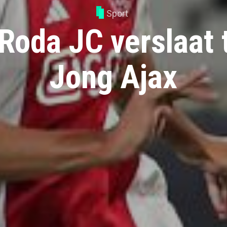
Sport
Roda JC verslaat 
Jong Ajax