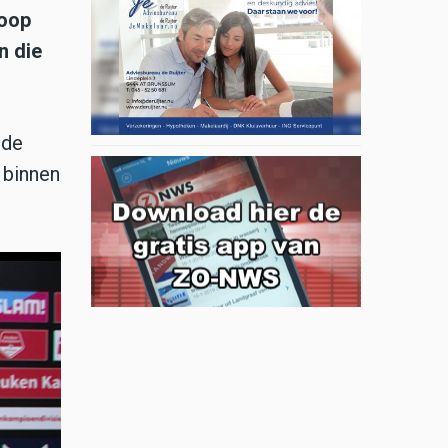
loop
n die
 de
 binnen