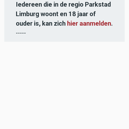
Iedereen die in de regio Parkstad
Limburg woont en 18 jaar of
ouder is, kan zich
hier aanmelden
.
-----
Heb jij een nieuwstip voor onze
redactie of een opmerking?
Stuur ons een e-mail of vul het
contactformulier
in.
ADVERTENTIES