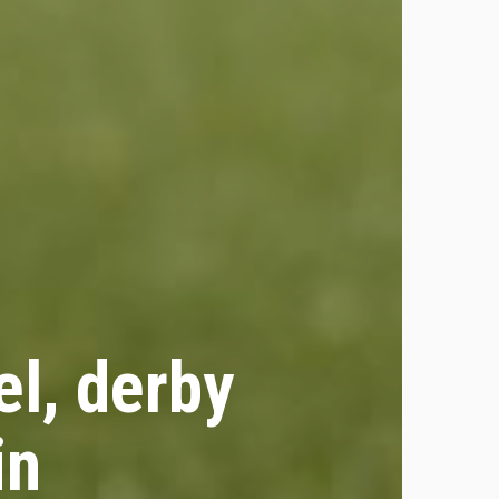
el, derby
in