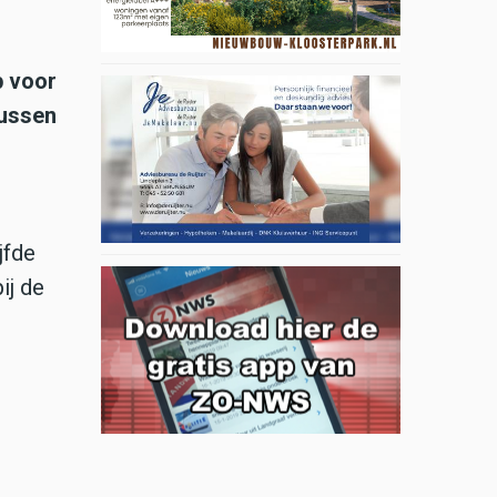
p voor
tussen
jfde
ij de