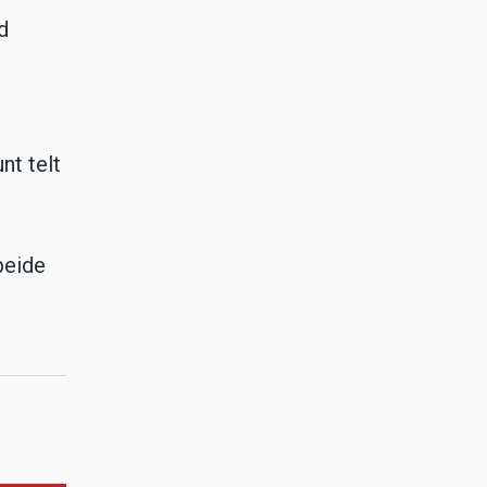
d
nt telt
beide