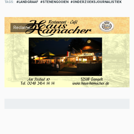
TAGS
LANDGRAAF
STENENGOOIEN
ONDERZOEKSJOURNALISTIEK
Reclame
Meld u aan en doe mee in het ZO-
NWS Parkstad Opiniepanel!
Via het opiniepanel kunt u uw