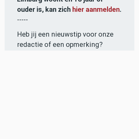
ouder is, kan zich
hier aanmelden
.
-----
Heb jij een nieuwstip voor onze
redactie of een opmerking?
Stuur ons een e-mail of vul het
contactformulier
in.
ADVERTENTIES