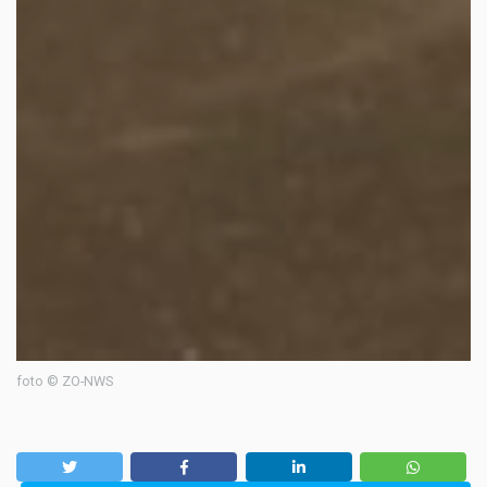
foto © ZO-NWS