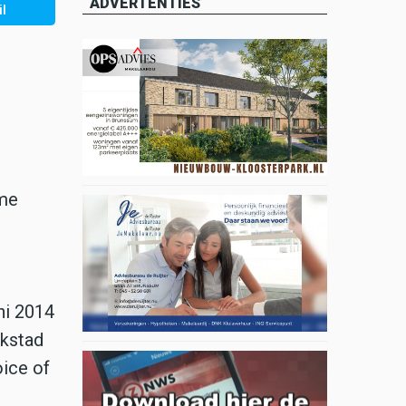
ADVERTENTIES
l
ime
uni 2014
rkstad
oice of