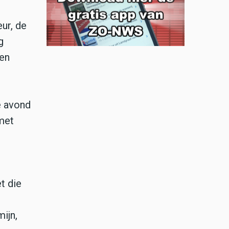
ur, de
g
en
.
e avond
 met
t die
ijn,