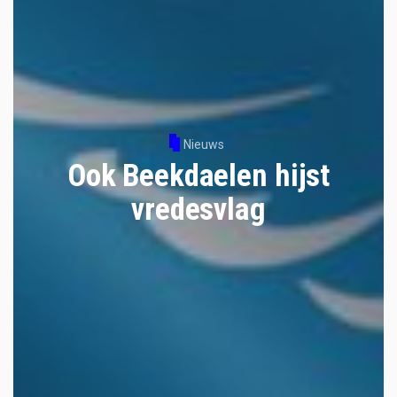
Nieuws
Ook Beekdaelen hijst
vredesvlag