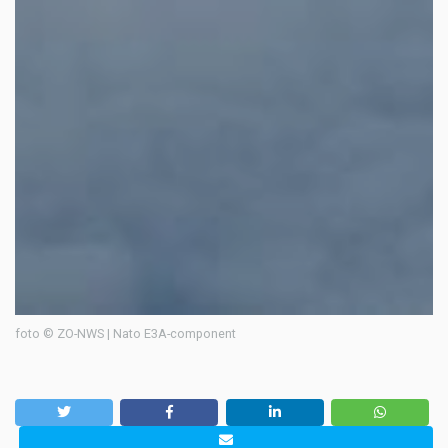
foto © ZO-NWS | Nato E3A-component