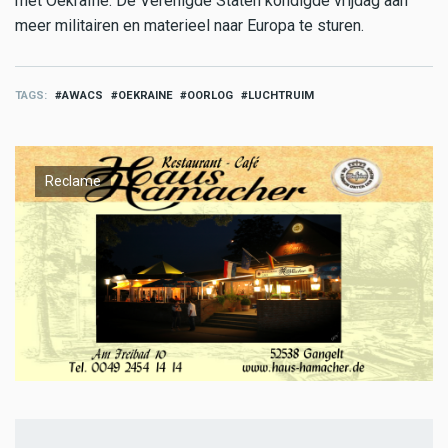
met Oekraïne. De Verenigde Staten kondigde vrijdag aan
meer militairen en materieel naar Europa te sturen.
TAGS
AWACS
OEKRAINE
OORLOG
LUCHTRUIM
Reclame