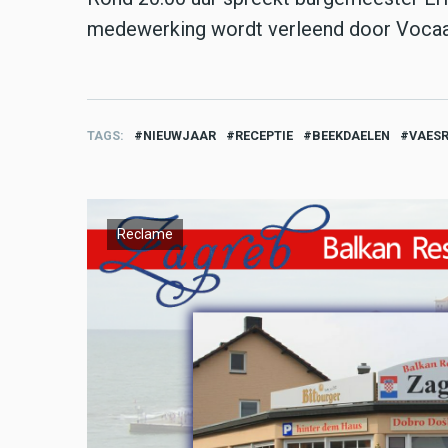
medewerking wordt verleend door Vocaal 
TAGS
NIEUWJAAR
RECEPTIE
BEEKDAELEN
VAES
Reclame