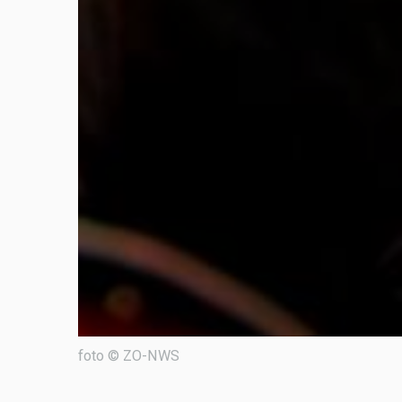
foto © ZO-NWS