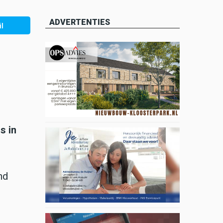
ADVERTENTIES
l
s in
nd
.