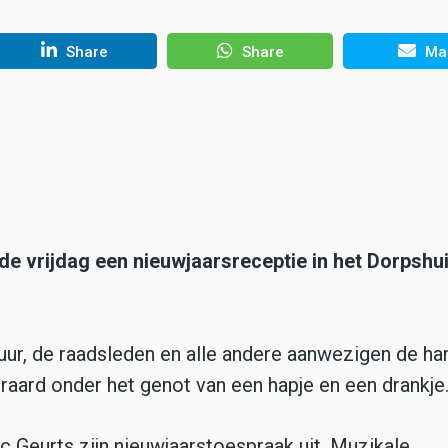
Share
Share
Mai
vrijdag een nieuwjaarsreceptie in het Dorpshui
uur, de raadsleden en alle andere aanwezigen de ha
aard onder het genot van een hapje en een drankje
 Geurts zijn nieuwjaarstoespraak uit. Muzikale