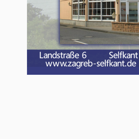
Meld u aan en doe mee in het Z
Via het opiniepanel kunt u uw me
onderwerpen. ZO-NWS gebruikt u