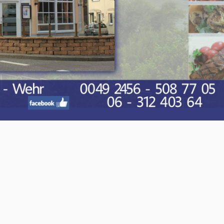
O-NWS Parkstad Opiniepanel!
ning geven over allerlei actuele en relevante
w meningen en adviezen voor journalistieke