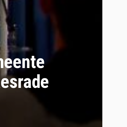
meente
aesrade