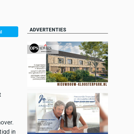
ADVERTENTIES
l
t
nover.
igd in