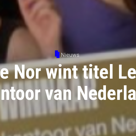
Nieuws
 Nor wint titel Le
ntoor van Nederl