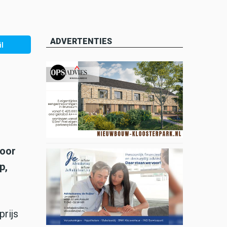
ADVERTENTIES
l
toor
p,
prijs