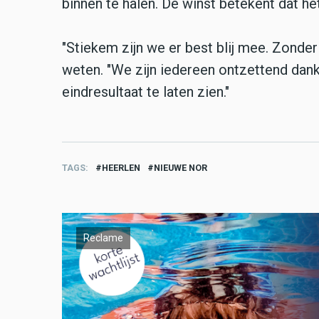
binnen te halen. De winst betekent dat h
"Stiekem zijn we er best blij mee. Zonder
weten. "We zijn iedereen ontzettend dan
eindresultaat te laten zien."
TAGS
HEERLEN
NIEUWE NOR
Reclame