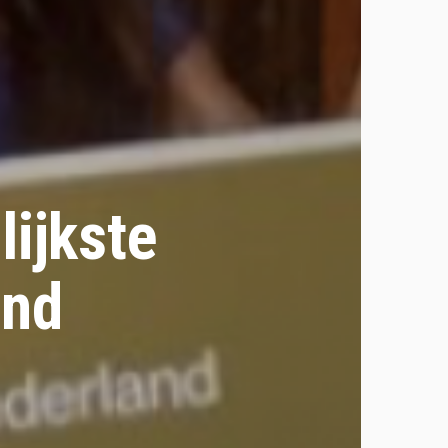
lijkste
and