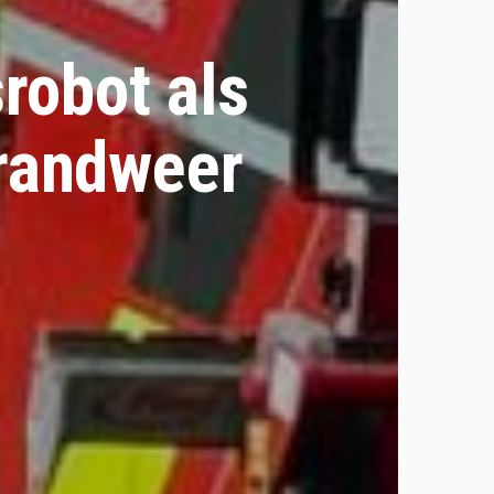
robot als
brandweer