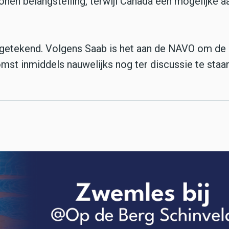
onen belangstelling, terwijl Canada een mogelijke 
et getekend. Volgens Saab is het aan de NAVO om de
komst inmiddels nauwelijks nog ter discussie te staan