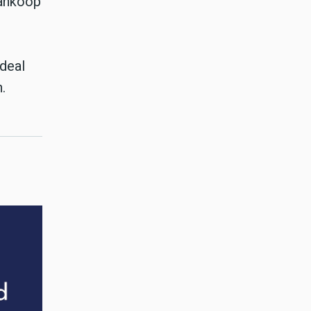
aankoop
 deal
.