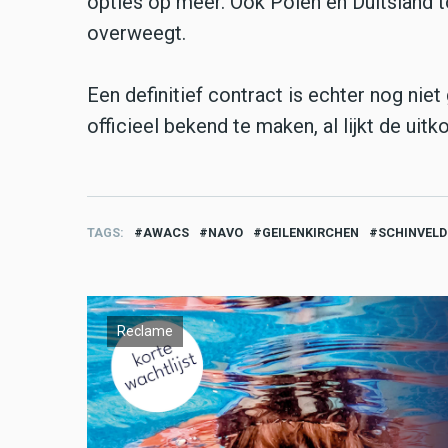
opties op meer. Ook Polen en Duitsland t
overweegt.
Een definitief contract is echter nog ni
officieel bekend te maken, al lijkt de uit
TAGS
AWACS
NAVO
GEILENKIRCHEN
SCHINVELD
Reclame