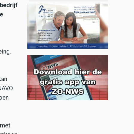
bedrijf
de
eing,
kan
 NAVO
joen
, met