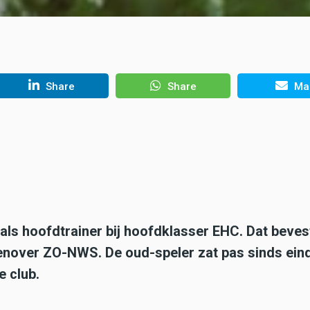
Share
Share
Mai
als hoofdtrainer bij hoofdklasser EHC. Dat beves
enover ZO-NWS. De oud-speler zat pas sinds ein
e club.