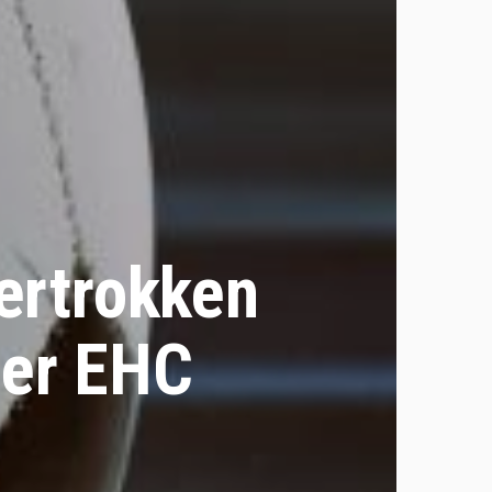
ertrokken
sser EHC