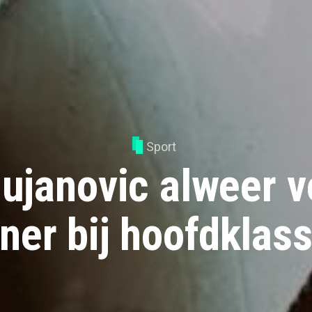
Sport
ujanovic alweer v
iner bij hoofdkla