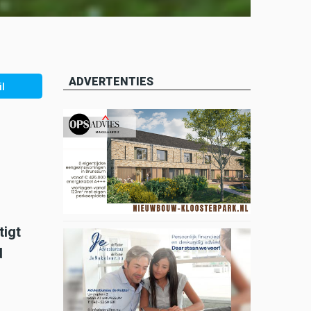
ADVERTENTIES
l
tigt
d