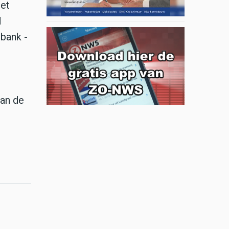
het
d
bank -
aan de