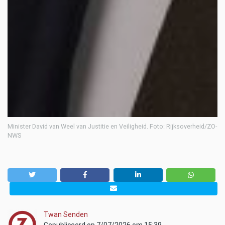
Minister David van Weel van Justitie en Veiligheid. Foto: Rijksoverheid/ZO-
NWS
Twan Senden