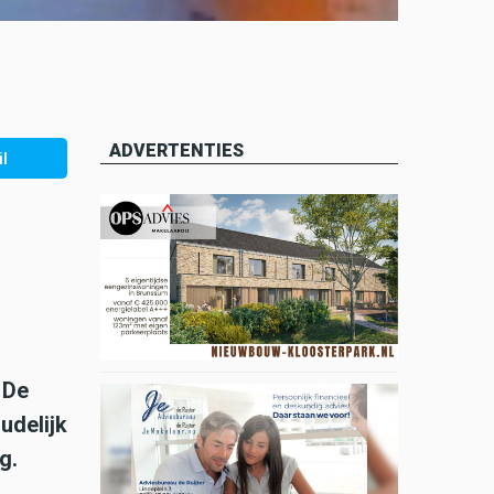
ADVERTENTIES
l
 De
udelijk
g.