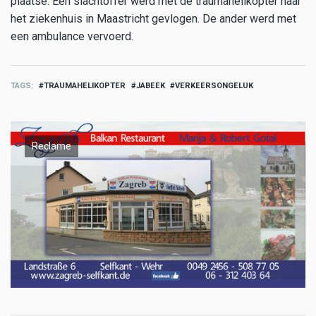
plaatse. Eén slachtoffer werd met de traumahelikopter naar
het ziekenhuis in Maastricht gevlogen. De ander werd met
een ambulance vervoerd.
TAGS
TRAUMAHELIKOPTER
JABEEK
VERKEERSONGELUK
Reclame