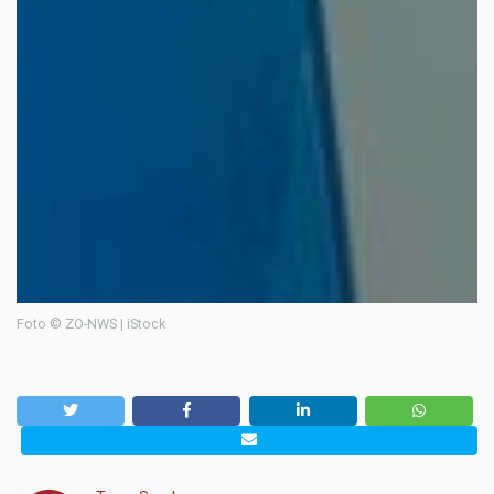
Foto © ZO-NWS | iStock