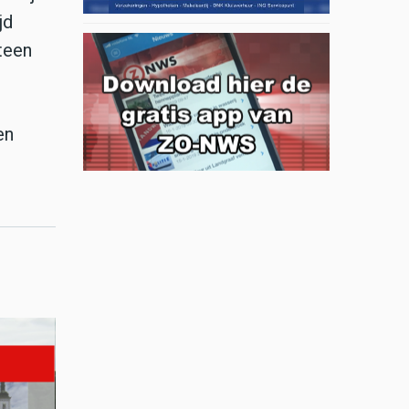
jd
teen
en