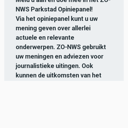
NWS Parkstad Opiniepanel!
Via het opiniepanel kunt u uw
mening geven over allerlei
actuele en relevante
onderwerpen. ZO-NWS gebruikt
uw meningen en adviezen voor
journalistieke uitingen. Ook
kunnen de uitkomsten van het
panel gebruikt worden in onze
radio- en televisie-uitzendingen.
Iedereen die in de regio Parkstad
Limburg woont en 18 jaar of
ouder is, kan zich
hier aanmelden
.