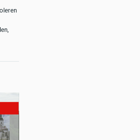
oleren
den,