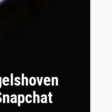
gelshoven
Snapchat