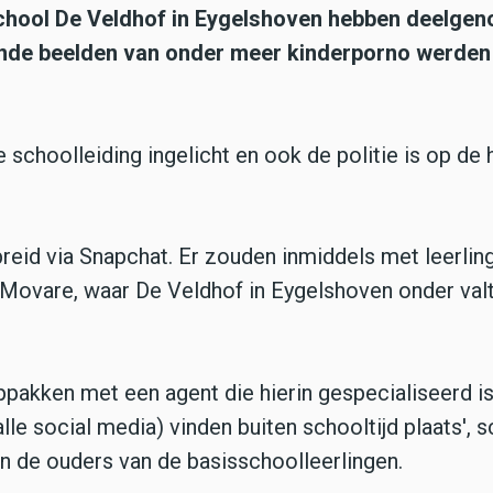
school De Veldhof in Eygelshoven hebben deelge
nde beelden van onder meer kinderporno werden
 schoolleiding ingelicht en ook de politie is op de
eid via Snapchat. Er zouden inmiddels met leerlin
Movare, waar De Veldhof in Eygelshoven onder valt,
ppakken met een agent die hierin gespecialiseerd is
le social media) vinden buiten schooltijd plaats', sc
an de ouders van de basisschoolleerlingen.