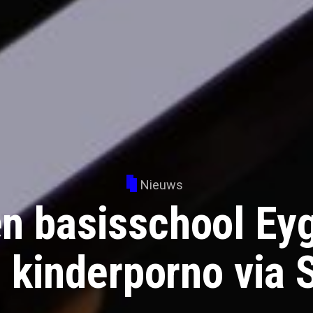
Nieuws
en basisschool Ey
n kinderporno via 