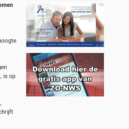
nomen
 hoogte
gen
 is op
,
hrijft