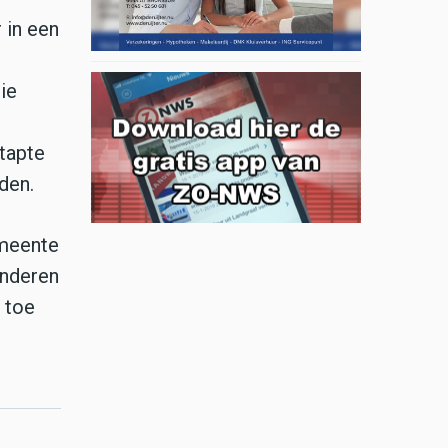
 in een
ie
stapte
den.
emeente
inderen
 toe