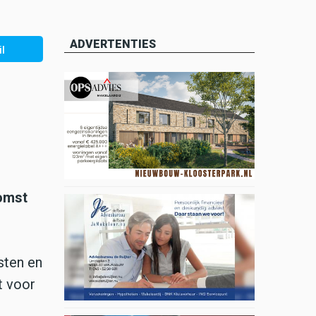
ADVERTENTIES
l
komst
sten en
t voor