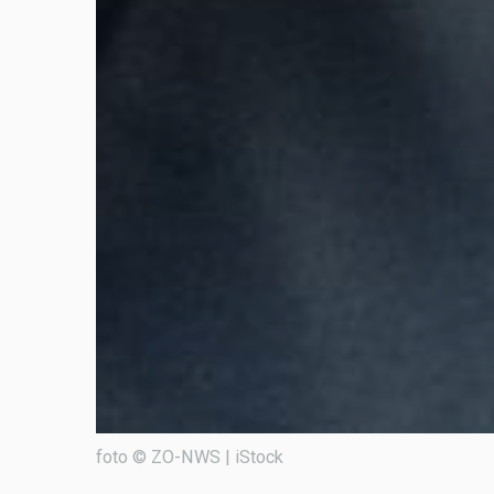
foto © ZO-NWS | iStock