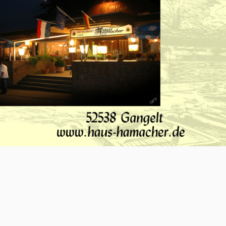
O-NWS Parkstad Opiniepanel!
ning geven over allerlei actuele en relevante