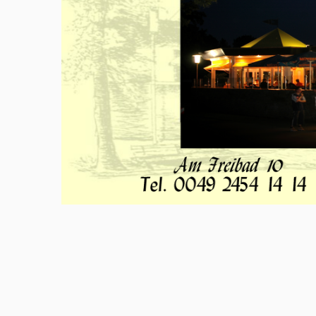
Meld u aan en doe mee in het Z
Via het opiniepanel kunt u uw me