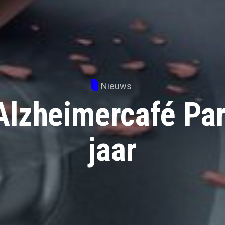
Nieuws
Alzheimercafé Par
jaar