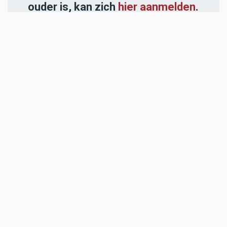
ouder is, kan zich
hier aanmelden
.
-----
Heb jij een nieuwstip voor onze
redactie of een opmerking?
Stuur ons een e-mail of vul het
contactformulier
in.
ADVERTENTIES