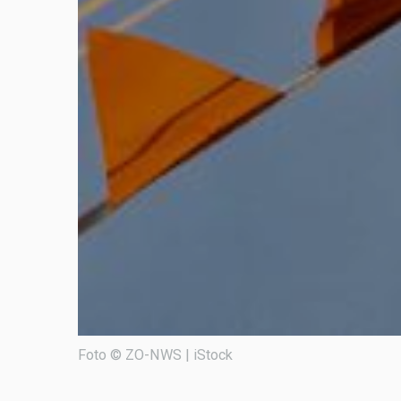
Foto © ZO-NWS | iStock