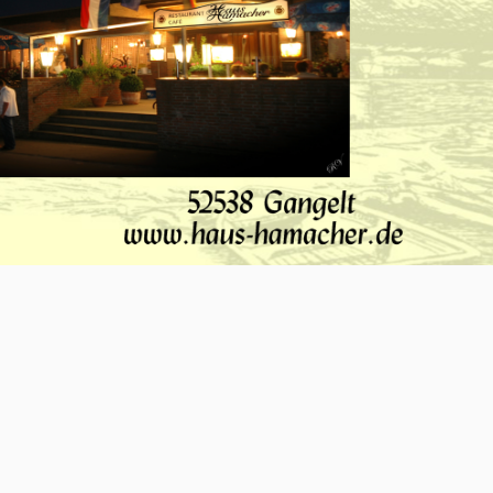
O-NWS Parkstad Opiniepanel!
ning geven over allerlei actuele en relevante
w meningen en adviezen voor journalistieke