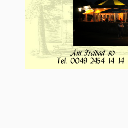
Meld u aan en doe mee in het Z
Via het opiniepanel kunt u uw me
onderwerpen. ZO-NWS gebruikt u