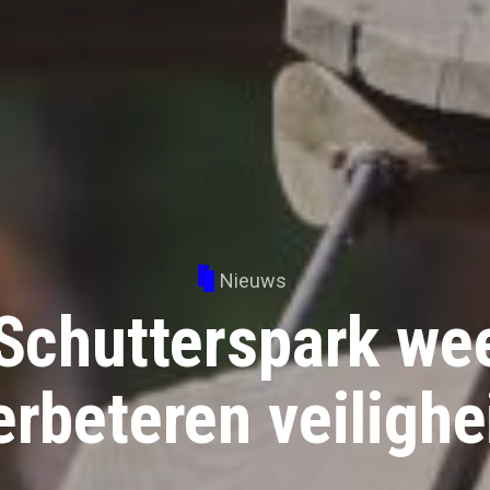
Nieuws
Schutterspark we
erbeteren veilighe