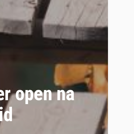
er open na
id