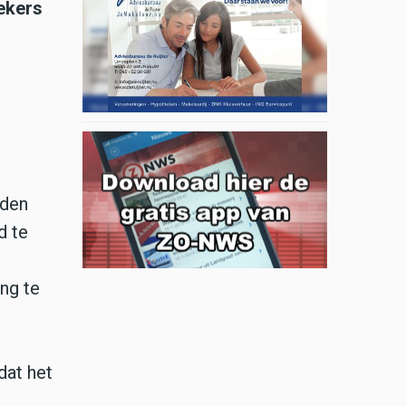
ekers
eden
d te
ng te
dat het