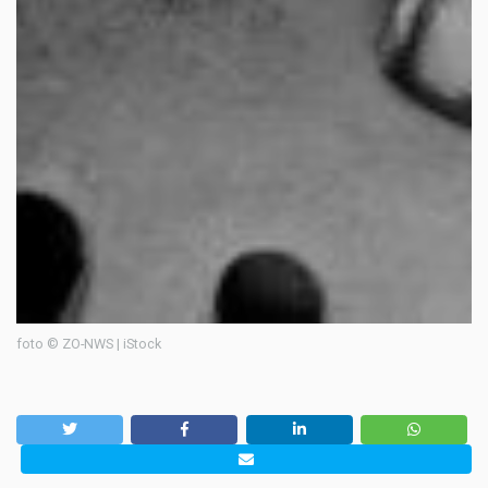
foto © ZO-NWS | iStock