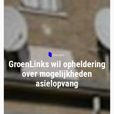
Nieuws
GroenLinks wil opheldering
over mogelijkheden
asielopvang