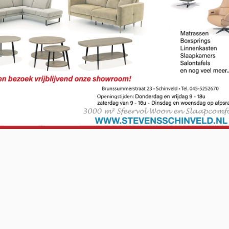
O-NWS Parkstad Opiniepanel!
ning geven over allerlei actuele en relevante
w meningen en adviezen voor journalistieke