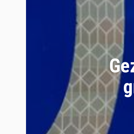
Gez
g