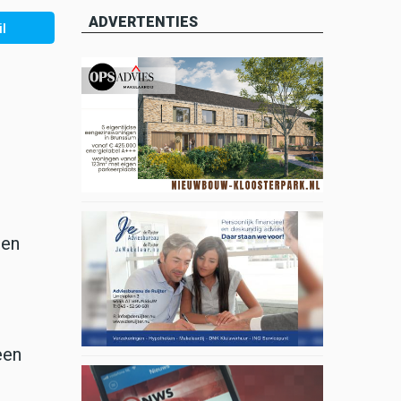
ADVERTENTIES
l
een
een