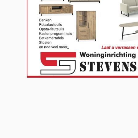
Meld u aan en doe mee in het Z
Via het opiniepanel kunt u uw me
onderwerpen. ZO-NWS gebruikt u