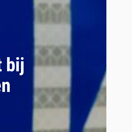
 bij
en