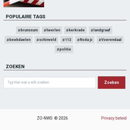
POPULAIRE TAGS
brunssum
heerlen
kerkrade
landgraaf
beekdaelen
schinveld
112
Roda jc
Voerendaal
politie
ZOEKEN
Search
ZO-NWS © 2026
Privacy beleid