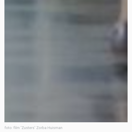
foto: film 'Zusters' Zorba Huisman