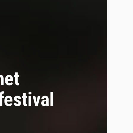
het
estival