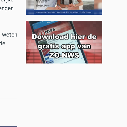
rengen
r weten
 de