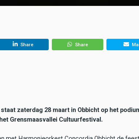
Share
Share
Mai
h staat zaterdag 28 maart in Obbicht op het podiu
het Grensmaasvallei Cultuurfestival.
men met Harmonieorkest Concordia Obbicht de feest