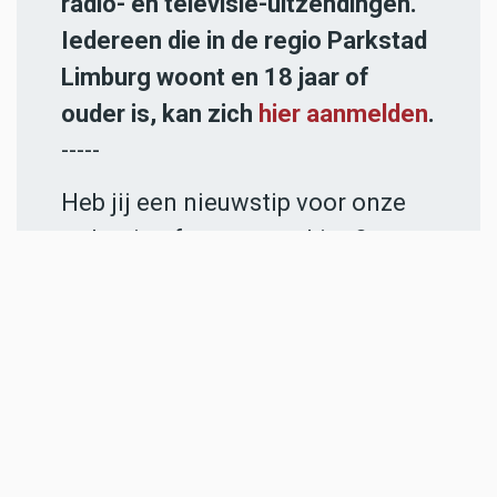
radio- en televisie-uitzendingen.
Iedereen die in de regio Parkstad
Limburg woont en 18 jaar of
ouder is, kan zich
hier aanmelden
.
-----
Heb jij een nieuwstip voor onze
redactie of een opmerking?
Stuur ons een e-mail of vul het
contactformulier
in.
ADVERTENTIES