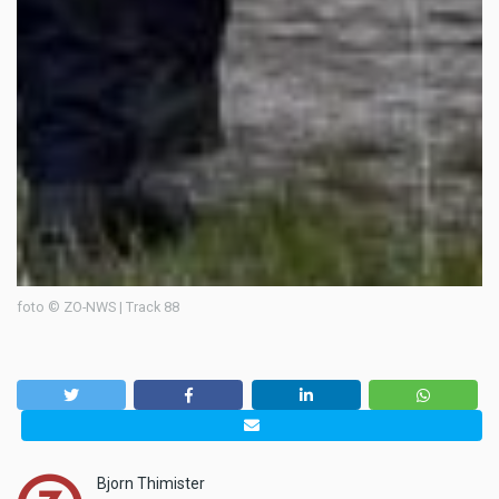
foto © ZO-NWS | Track 88
Bjorn Thimister