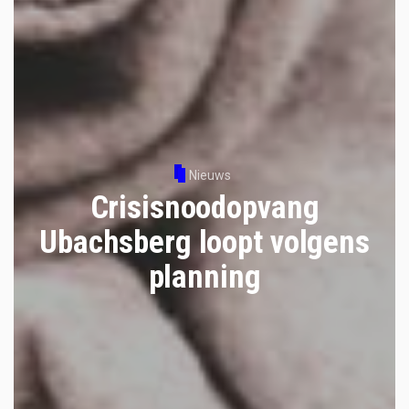
Nieuws
Crisisnoodopvang
Ubachsberg loopt volgens
planning