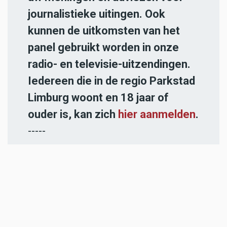
journalistieke uitingen. Ook
kunnen de uitkomsten van het
panel gebruikt worden in onze
radio- en televisie-uitzendingen.
Iedereen die in de regio Parkstad
Limburg woont en 18 jaar of
ouder is, kan zich
hier aanmelden
.
-----
Heb jij een nieuwstip voor onze
redactie of een opmerking?
Stuur ons een e-mail of vul het
contactformulier
in.