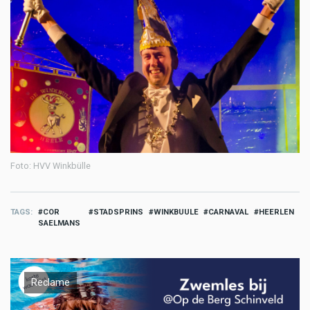
Foto: HVV Winkbülle
TAGS
COR
STADSPRINS
WINKBUULE
CARNAVAL
HEERLEN
SAELMANS
Reclame