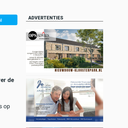
ADVERTENTIES
l
ver de
s op