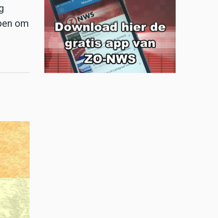
g
epen om