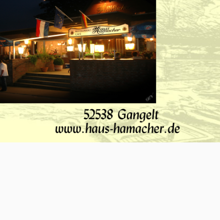
O-NWS Parkstad Opiniepanel!
ning geven over allerlei actuele en relevante