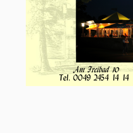
Meld u aan en doe mee in het Z
Via het opiniepanel kunt u uw me