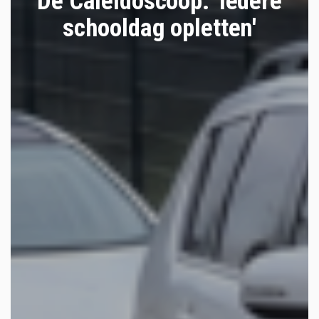
De Caleidoscoop: 'Iedere
schooldag opletten'