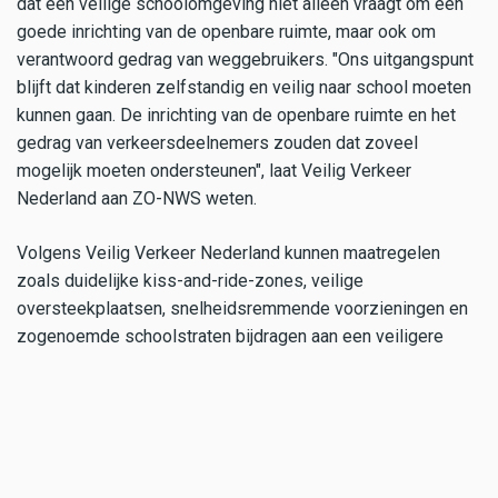
dat een veilige schoolomgeving niet alleen vraagt om een
goede inrichting van de openbare ruimte, maar ook om
verantwoord gedrag van weggebruikers. "Ons uitgangspunt
blijft dat kinderen zelfstandig en veilig naar school moeten
kunnen gaan. De inrichting van de openbare ruimte en het
gedrag van verkeersdeelnemers zouden dat zoveel
mogelijk moeten ondersteunen", laat Veilig Verkeer
Nederland aan ZO-NWS weten.
Volgens Veilig Verkeer Nederland kunnen maatregelen
zoals duidelijke kiss-and-ride-zones, veilige
oversteekplaatsen, snelheidsremmende voorzieningen en
zogenoemde schoolstraten bijdragen aan een veiligere
schoolomgeving.
Wanneer de gemeente bewoners opnieuw informeert en
wanneer de maatregelen daadwerkelijk worden uitgevoerd,
is op dit moment nog niet bekend.