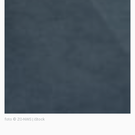
foto © ZO-NWS | iStock